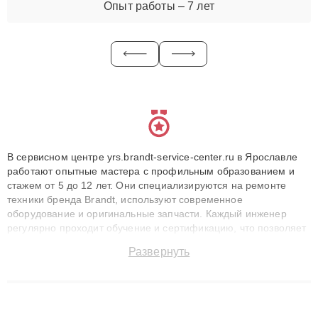
Опыт работы – 7 лет
В сервисном центре yrs.brandt-service-center.ru в Ярославле
работают опытные мастера с профильным образованием и
стажем от 5 до 12 лет. Они специализируются на ремонте
техники бренда Brandt, используют современное
оборудование и оригинальные запчасти. Каждый инженер
регулярно проходит обучение и сертификацию, что позволяет
быстро и точноdiagnostikировать поломки и восстанавливать
Развернуть
технику с сохранением гарантии до 3 лет. Наши мастера
решают сложные случаи: от замены матриц и материнских
плат до ремонта после залития и восстановления данных.
Благодаря высокой квалификации и ответственному подходу
клиенты получают быстрый, качественный ремонт и понятные