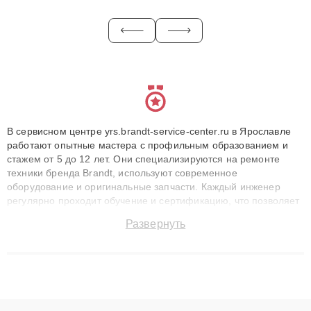
В сервисном центре yrs.brandt-service-center.ru в Ярославле
работают опытные мастера с профильным образованием и
стажем от 5 до 12 лет. Они специализируются на ремонте
техники бренда Brandt, используют современное
оборудование и оригинальные запчасти. Каждый инженер
регулярно проходит обучение и сертификацию, что позволяет
быстро и точноdiagnostikировать поломки и восстанавливать
Развернуть
технику с сохранением гарантии до 3 лет. Наши мастера
решают сложные случаи: от замены матриц и материнских
плат до ремонта после залития и восстановления данных.
Благодаря высокой квалификации и ответственному подходу
клиенты получают быстрый, качественный ремонт и понятные
объяснения по результатам диагностики.