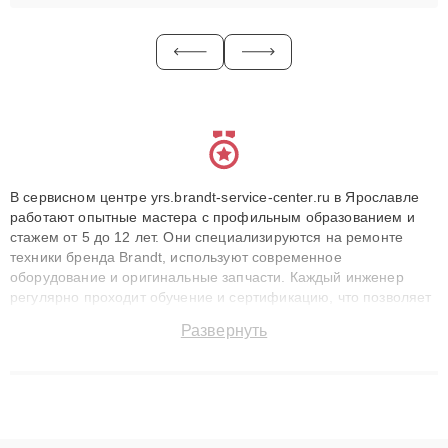
В сервисном центре yrs.brandt-service-center.ru в Ярославле
работают опытные мастера с профильным образованием и
стажем от 5 до 12 лет. Они специализируются на ремонте
техники бренда Brandt, используют современное
оборудование и оригинальные запчасти. Каждый инженер
регулярно проходит обучение и сертификацию, что позволяет
быстро и точноdiagnostikировать поломки и восстанавливать
Развернуть
технику с сохранением гарантии до 3 лет. Наши мастера
решают сложные случаи: от замены матриц и материнских
плат до ремонта после залития и восстановления данных.
Благодаря высокой квалификации и ответственному подходу
клиенты получают быстрый, качественный ремонт и понятные
объяснения по результатам диагностики.