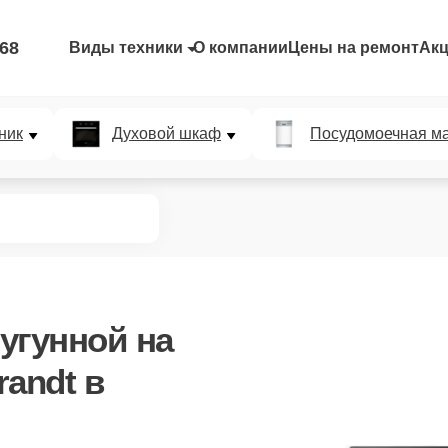
-68
Виды техники
О компании
Цены на ремонт
Ак
ник
Духовой шкаф
Посудомоечная м
угунной
на
andt в