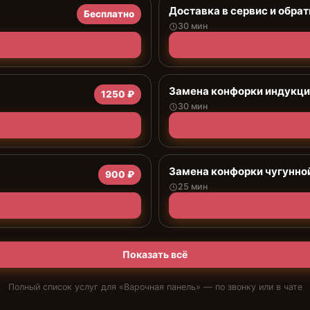
Доставка в сервис и обрат
Бесплатно
30 мин
Замена конфорки индукц
1250 ₽
30 мин
Замена конфорки чугунно
900 ₽
25 мин
Показать всё
Полный список услуг для «
Варочная панель
» — по звонку или в чате